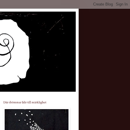
Där drömmar blir till märklighet