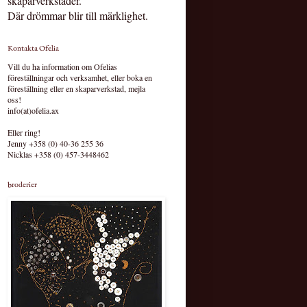
skaparverkstäder.
Där drömmar blir till märklighet.
Kontakta Ofelia
Vill du ha information om Ofelias
föreställningar och verksamhet, eller boka en
föreställning eller en skaparverkstad, mejla
oss!
info(at)ofelia.ax
Eller ring!
Jenny +358 (0) 40-36 255 36
Nicklas +358 (0) 457-3448462
broderier