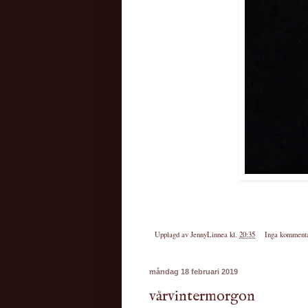
Upplagd av
JennyLinnea
kl.
20:35
Inga komment
måndag 18 februari 2019
vårvintermorgon