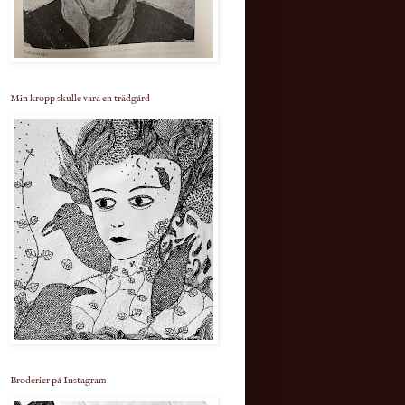
Min kropp skulle vara en trädgård
Broderier på Instagram