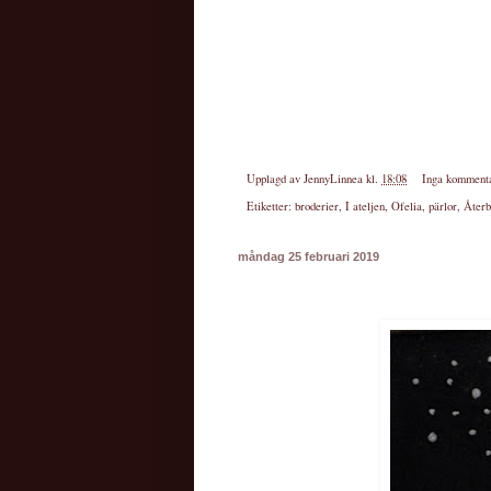
Upplagd av
JennyLinnea
kl.
18:08
Inga komment
Etiketter:
broderier
,
I ateljen
,
Ofelia
,
pärlor
,
Återb
måndag 25 februari 2019