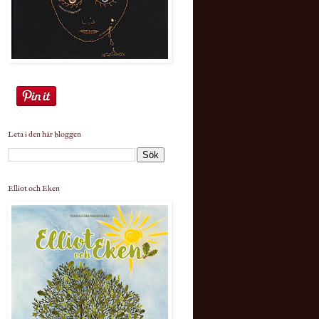
Leta i den här bloggen
Elliot och Eken