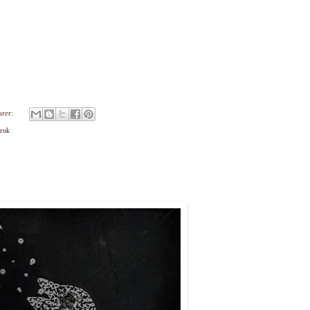
arer:
ruk