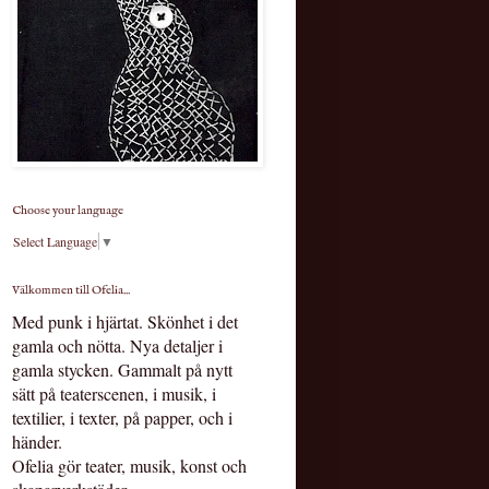
Choose your language
Select Language
▼
Välkommen till Ofelia...
Med punk i hjärtat.
Skönhet i det
gamla och nötta. Nya detaljer i
gamla stycken. Gammalt på nytt
sätt på teaterscenen, i musik, i
textilier, i texter, på papper, och i
händer.
Ofelia gör teater, musik, konst och