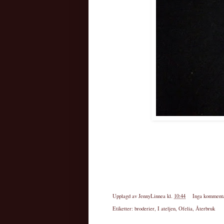
Upplagd av
JennyLinnea
kl.
10:44
Inga komment
Etiketter:
broderier
,
I ateljen
,
Ofelia
,
Återbruk