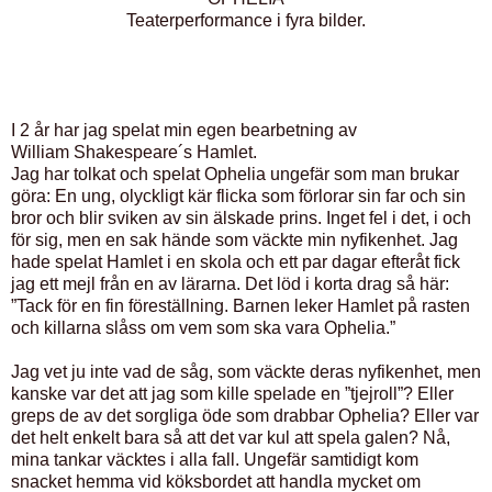
Teaterperformance i fyra bilder.
I 2 år har jag spelat min egen bearbetning av
William Shakespeare´s Hamlet.
Jag har tolkat och spelat Ophelia ungefär som man brukar
göra: En ung, olyckligt kär flicka som förlorar sin far och sin
bror och blir sviken av sin älskade prins. Inget fel i det, i och
för sig, men en sak hände som väckte min nyfikenhet. Jag
hade spelat Hamlet i en skola och ett par dagar efteråt fick
jag ett mejl från en av lärarna. Det löd i korta drag så här:
”Tack för en fin föreställning. Barnen leker Hamlet på rasten
och killarna slåss om vem som ska vara Ophelia.”
Jag vet ju inte vad de såg, som väckte deras nyfikenhet, men
kanske var det att jag som kille spelade en ”tjejroll”? Eller
greps de av det sorgliga öde som drabbar Ophelia? Eller var
det helt enkelt bara så att det var kul att spela galen? Nå,
mina tankar väcktes i alla fall. Ungefär samtidigt kom
snacket hemma vid köksbordet att handla mycket om