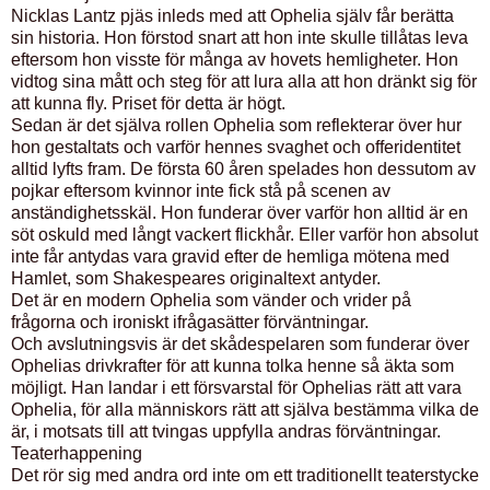
Nicklas Lantz pjäs inleds med att Ophelia själv får berätta
sin historia. Hon förstod snart att hon inte skulle tillåtas leva
eftersom hon visste för många av hovets hemligheter. Hon
vidtog sina mått och steg för att lura alla att hon dränkt sig för
att kunna fly. Priset för detta är högt.
Sedan är det själva rollen Ophelia som reflekterar över hur
hon gestaltats och varför hennes svaghet och offeridentitet
alltid lyfts fram. De första 60 åren spelades hon dessutom av
pojkar eftersom kvinnor inte fick stå på scenen av
anständighetsskäl. Hon funderar över varför hon alltid är en
söt oskuld med långt vackert flickhår. Eller varför hon absolut
inte får antydas vara gravid efter de hemliga mötena med
Hamlet, som Shakespeares originaltext antyder.
Det är en modern Ophelia som vänder och vrider på
frågorna och ironiskt ifrågasätter förväntningar.
Och avslutningsvis är det skådespelaren som funderar över
Ophelias drivkrafter för att kunna tolka henne så äkta som
möjligt. Han landar i ett försvarstal för Ophelias rätt att vara
Ophelia, för alla människors rätt att själva bestämma vilka de
är, i motsats till att tvingas uppfylla andras förväntningar.
Teaterhappening
Det rör sig med andra ord inte om ett traditionellt teaterstycke