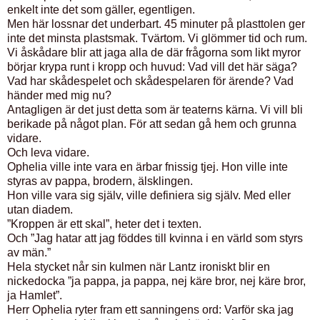
enkelt inte det som gäller, egentligen.
Men här lossnar det underbart. 45 minuter på plasttolen ger
inte det minsta plastsmak. Tvärtom. Vi glömmer tid och rum.
Vi åskådare blir att jaga alla de där frågorna som likt myror
börjar krypa runt i kropp och huvud: Vad vill det här säga?
Vad har skådespelet och skådespelaren för ärende? Vad
händer med mig nu?
Antagligen är det just detta som är teaterns kärna. Vi vill bli
berikade på något plan. För att sedan gå hem och grunna
vidare.
Och leva vidare.
Ophelia ville inte vara en ärbar fnissig tjej. Hon ville inte
styras av pappa, brodern, älsklingen.
Hon ville vara sig själv, ville definiera sig själv. Med eller
utan diadem.
”Kroppen är ett skal”, heter det i texten.
Och ”Jag hatar att jag föddes till kvinna i en värld som styrs
av män.”
Hela stycket når sin kulmen när Lantz ironiskt blir en
nickedocka ”ja pappa, ja pappa, nej käre bror, nej käre bror,
ja Hamlet”.
Herr Ophelia ryter fram ett sanningens ord: Varför ska jag