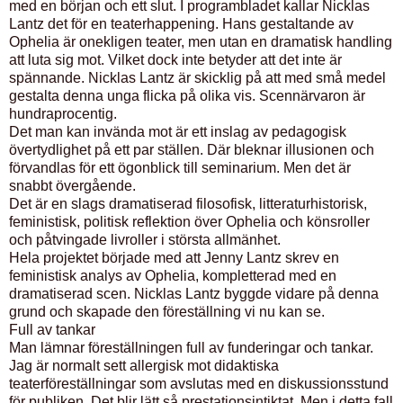
med en början och ett slut. I programbladet kallar Nicklas
Lantz det för en teaterhappening. Hans gestaltande av
Ophelia är onekligen teater, men utan en dramatisk handling
att luta sig mot. Vilket dock inte betyder att det inte är
spännande. Nicklas Lantz är skicklig på att med små medel
gestalta denna unga flicka på olika vis. Scennärvaron är
hundraprocentig.
Det man kan invända mot är ett inslag av pedagogisk
övertydlighet på ett par ställen. Där bleknar illusionen och
förvandlas för ett ögonblick till seminarium. Men det är
snabbt övergående.
Det är en slags dramatiserad filosofisk, litteraturhistorisk,
feministisk, politisk reflektion över Ophelia och könsroller
och påtvingade livroller i största allmänhet.
Hela projektet började med att Jenny Lantz skrev en
feministisk analys av Ophelia, kompletterad med en
dramatiserad scen. Nicklas Lantz byggde vidare på denna
grund och skapade den föreställning vi nu kan se.
Full av tankar
Man lämnar föreställningen full av funderingar och tankar.
Jag är normalt sett allergisk mot didaktiska
teaterföreställningar som avslutas med en diskussionsstund
för publiken. Det blir lätt så prestationsintiktat. Men i detta fall