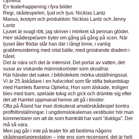
Ophelia
En teaterhappening i fyra bilder
Regi, skådespeleri, ljud och ljus: Nicklas Lantz
Manus, kostym och produktion: Nicklas Lantz och Jenny
Lantz
Ljuset är svagt rött, jag skriver i mörkret så pennan glöder.
Herr skådespelaren byter om gång på gång på scen. När
ljuset åter flödar står han där i långt linne, i vanlig
grabbmundering med nitat bälte, med gnistrande diadem i
håret.
Det är nära och det är intensivt. Det porlar av vatten, det
susar av viskande människoröster som skvallrar.
Här händer det saker, i bibliotekets mörka utställningssal.
Vi är 25 åskådare i en halvcirkel som får stifta bekantskap
med Hamlets flamma Ophelia; Hon som älskade, troligen
blev med barn, spelade tokig och gick och dränkte sig efter
det att Hamlet uppmanat henne att gå i kloster.
Ofta på Åland har man diskuterat amatörskådespel kontra
proffsförställningar. I ungdomslokalernas vestibuler hör man
kommentarer om att de som framträtt har varit ”duktiga”. Det
må så vara.
Men jag går i inte på teater för att bedöma någons
skådespelarprestation – inte ens som recensent, det är helt