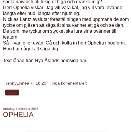
spela naiv och bli tokig och gå och dränka mig?
Herr Ophelia viskar: Jag vill vara kåt, jag vill vara levande,
längta efter hud, längta efter njutning.
Nicklas Lantz avslutar föreställningen med uppmana de som
tyckte om pjäsen att säga åt sina vänner att gå och se den.
De som inte tyckte om stycket ska lura sina ovänner till
teatern.
Så – vän eller ovän; Gå och kolla in herr Ophelia i högform.
Hon har något att säga dig.
Text lånad från Nya Ålands hemsida
här.
JennyLinnea
kl.
18:29
Inga kommentarer:
Dela
onsdag 7 oktober 2015
OPHELIA