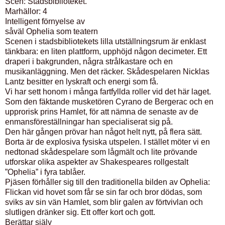
Scen: Stadsbiblioteket.
Marhällor: 4
Intelligent förnyelse av
såväl Ophelia som teatern
Scenen i stadsbibliotekets lilla utställningsrum är enklast
tänkbara: en liten plattform, upphöjd någon decimeter. Ett
draperi i bakgrunden, några strålkastare och en
musikanläggning. Men det räcker. Skådespelaren Nicklas
Lantz besitter en lyskraft och energi som få.
Vi har sett honom i många fartfyllda roller vid det här laget.
Som den fäktande musketören Cyrano de Bergerac och en
upprorisk prins Hamlet, för att nämna de senaste av de
enmansföreställningar han specialiserat sig på.
Den här gången prövar han något helt nytt, på flera sätt.
Borta är de explosiva fysiska utspelen. I stället möter vi en
nedtonad skådespelare som lågmält och lite prövande
utforskar olika aspekter av Shakespeares rollgestalt
”Ophelia” i fyra tablåer.
Pjäsen förhåller sig till den traditionella bilden av Ophelia:
Flickan vid hovet som får se sin far och bror dödas, som
sviks av sin vän Hamlet, som blir galen av förtvivlan och
slutligen dränker sig. Ett offer kort och gott.
Berättar själv