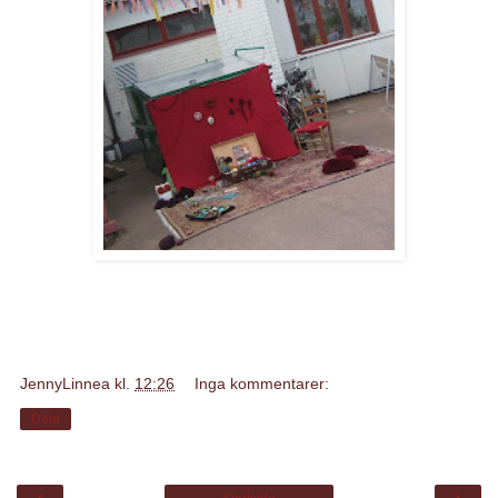
JennyLinnea
kl.
12:26
Inga kommentarer:
Dela
‹
›