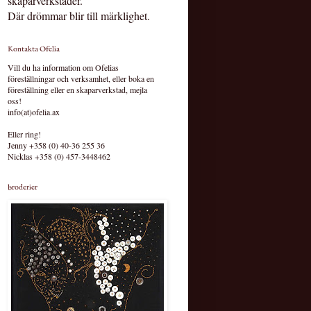
skaparverkstäder.
Där drömmar blir till märklighet.
Kontakta Ofelia
Vill du ha information om Ofelias
föreställningar och verksamhet, eller boka en
föreställning eller en skaparverkstad, mejla
oss!
info(at)ofelia.ax
Eller ring!
Jenny +358 (0) 40-36 255 36
Nicklas +358 (0) 457-3448462
broderier