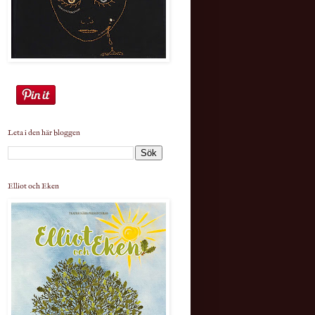
Leta i den här bloggen
Elliot och Eken