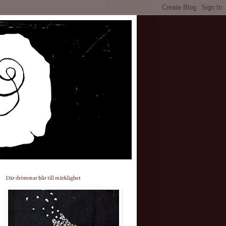
Där drömmar blir till märklighet