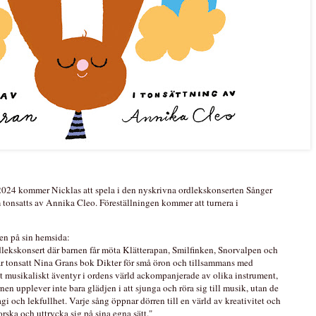
 2024 kommer Nicklas att spela i den nyskrivna ordlekskonserten Sånger 
tonsatts av Annika Cleo. Föreställningen kommer att turnera i 
gen på sin hemsida:
rdlekskonsert där barnen får möta Klätterapan, Smilfinken, Snorvalpen och
ar tonsatt Nina Grans bok Dikter för små öron och tillsammans med
t musikaliskt äventyr i ordens värld ackompanjerade av olika instrument,
nen upplever inte bara glädjen i att sjunga och röra sig till musik, utan de
gi och lekfullhet. Varje sång öppnar dörren till en värld av kreativitet och
rska och uttrycka sig på sina egna sätt."