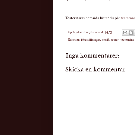
Teater näras hemsida hittar du på:
teaternar
Upplagd av
JennyLinnea
kl.
14:59
Etiketter:
föreställningar
,
musik
,
teater
,
teaternära
Inga kommentarer:
Skicka en kommentar