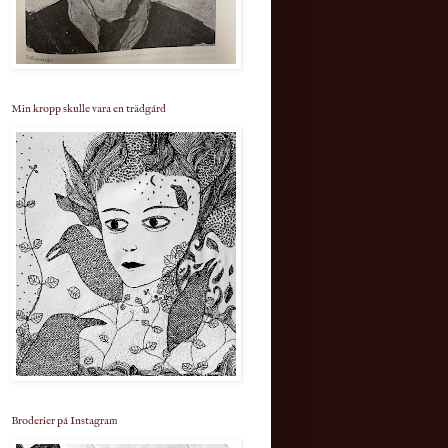
Min kropp skulle vara en trädgård
Broderier på Instagram