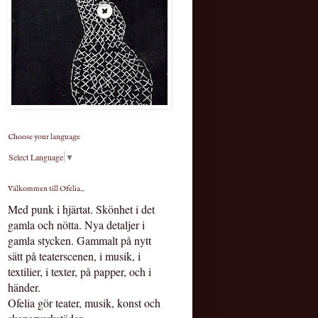
Choose your language
Select Language
▼
Välkommen till Ofelia...
Med punk i hjärtat.
Skönhet i det
gamla och nötta. Nya detaljer i
gamla stycken. Gammalt på nytt
sätt på teaterscenen, i musik, i
textilier, i texter, på papper, och i
händer.
Ofelia gör teater, musik, konst och