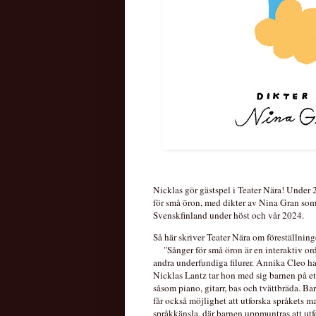
Nicklas gör gästspel i Teater Nära! Under
för små öron, med dikter av Nina Gran som 
Svenskfinland under höst och vår 2024. 
Så här skriver Teater Nära om föreställnin
"Sånger för små öron är en interaktiv o
andra underfundiga filurer. Annika Cleo h
Nicklas Lantz tar hon med sig barnen på et
såsom piano, gitarr, bas och tvättbräda. Bar
får också möjlighet att utforska språkets ma
språkkänsla, där barnen uppmuntras att utfo