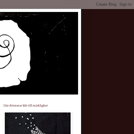
Där drömmar blir till märklighet