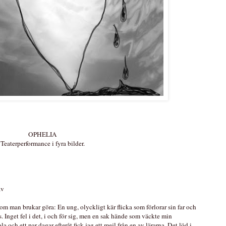
OPHELIA
Teaterperformance i fyra bilder.
av
om man brukar göra: En ung, olyckligt kär flicka som förlorar sin far och
s. Inget fel i det, i och för sig, men en sak hände som väckte min
a och ett par dagar efteråt fick jag ett mejl från en av lärarna. Det löd i