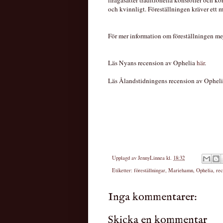
och kvinnligt. Föreställningen kräver ett mö
För mer information om föreställningen mejl
Läs Nyans recension av Ophelia
här
.
Läs Ålandstidningens recension av Ophel
Upplagd av
JennyLinnea
kl.
18:32
Etiketter:
föreställningar
,
Mariehamn
,
Ophelia
,
rec
Inga kommentarer:
Skicka en kommentar