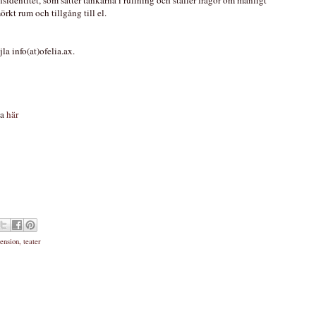
rkt rum och tillgång till el.
a info(at)ofelia.ax.
ia
här
ension
,
teater