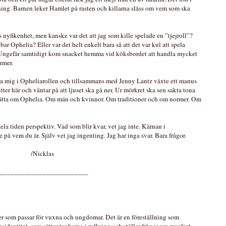
llning. Barnen leker Hamlet på rasten och killarna slåss om vem som ska
s nyfikenhet, men kanske var det att jag som kille spelade en ”tjejroll”?
ar Ophelia? Eller var det helt enkelt bara så att det var kul att spela
l. Ungefär samtidigt kom snacket hemma vid köksbordet att handla mycket
rmer.
jupa mig i Opheliarollen och tillsammans med Jenny Lantz växte ett manus
itter här och väntar på att ljuset ska gå ner. Ur mörkret ska sen sakta tona
erätta om Ophelia. Om män och kvinnor. Om traditioner och om normer. Om
la tiden perspektiv. Vad som blir kvar, vet jag inte. Kärnan i
 på vem du är. Själv vet jag ingenting. Jag har inga svar. Bara frågor.
/Nicklas
_________________________
der som passar för vuxna och ungdomar. Det är en föreställning som
nsidentitet, som sätter tankarna i rullning och ställer frågor om manligt