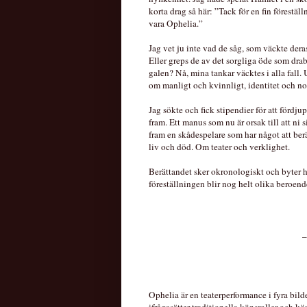
korta drag så här: ”Tack för en fin förestä
vara Ophelia.”
Jag vet ju inte vad de såg, som väckte dera
Eller greps de av det sorgliga öde som drabb
galen? Nå, mina tankar väcktes i alla fal
om manligt och kvinnligt, identitet och no
Jag sökte och fick stipendier för att förd
fram. Ett manus som nu är orsak till att ni s
fram en skådespelare som har något att b
liv och död. Om teater och verklighet.
Berättandet sker okronologiskt och byter he
föreställningen blir nog helt olika beroende
_
Ophelia är en teaterperformance i fyra bil
ifrågasätter traditionella könsroller och kö