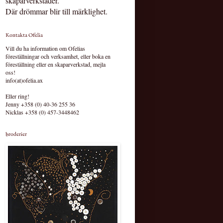
skaparverkstäder.
Där drömmar blir till märklighet.
Kontakta Ofelia
Vill du ha information om Ofelias
föreställningar och verksamhet, eller boka en
föreställning eller en skaparverkstad, mejla
oss!
info(at)ofelia.ax
Eller ring!
Jenny +358 (0) 40-36 255 36
Nicklas +358 (0) 457-3448462
broderier