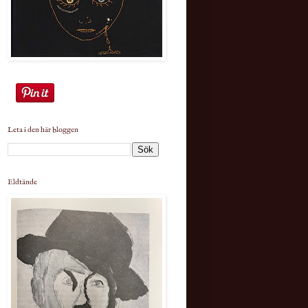
Leta i den här bloggen
Eldtände