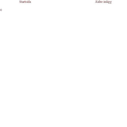
Startsida
Äldre inlägg
m)