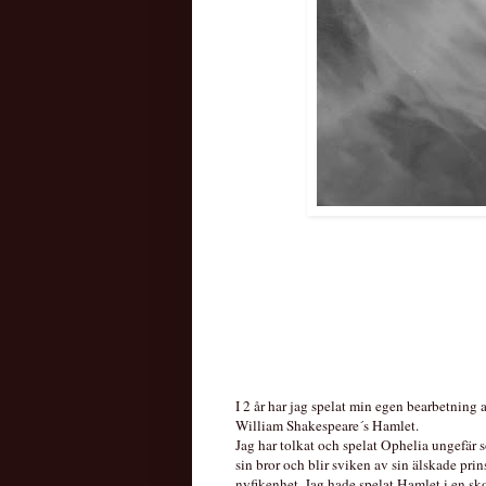
I 2 år har jag spelat min egen bearbetning 
William Shakespeare´s Hamlet.
Jag har tolkat och spelat Ophelia ungefär s
sin bror och blir sviken av sin älskade prin
nyfikenhet. Jag hade spelat Hamlet i en skol