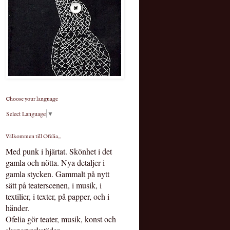
Choose your language
Select Language
▼
Välkommen till Ofelia...
Med punk i hjärtat.
Skönhet i det
gamla och nötta. Nya detaljer i
gamla stycken. Gammalt på nytt
sätt på teaterscenen, i musik, i
textilier, i texter, på papper, och i
händer.
Ofelia gör teater, musik, konst och