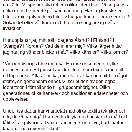
omvärld. Vi spelar olika roller i olika tider i livet. Vi tar på oss
olika roller beroende på sammanhang. Har jag kanske en
bild av mig själv och en bild av hur jag tror att andra ser mig?
Sökandet efter vår kärna och hur den speglar sig i våra
livsroller.
Hur uppfattar jag min roll i dagens Åland? I Finland? I
Sverige? I Norden? Vad definierar mig? Vilka färger hittar
jag när jag vänder blicken inåt? Vilka känslor? Vilka former?
Våra workshops blev en resa. En inre resa med en yttre
manifestation. Ett pussel av identiteter som byggts ihop till
ett lapptäcke. Alla är unika, men samverkar och bildar något
större, en gemensam enhet. Vi ser bilden av den egna
identiteten i förhållande till gruppsamhörighet. Olika
generationer, olika hantverk och traditioner, erfarenheter och
upplevelser.
Under två dagar har vi arbetat med olika textila tekniker och
uttryck. Vi har utgått från en textil yta med bestämda mått och
låtit våra självporträtt växa fram med skinn, tyg, tråd, pärlor,
knappar och diverse "skrot".